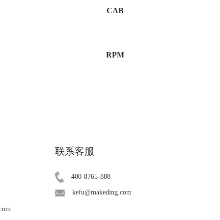
CAB
RPM
联系客服
400-8765-888
kefu@makeding.com
.com