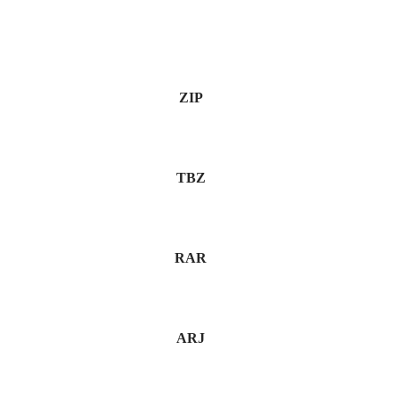
ZIP
TBZ
RAR
ARJ