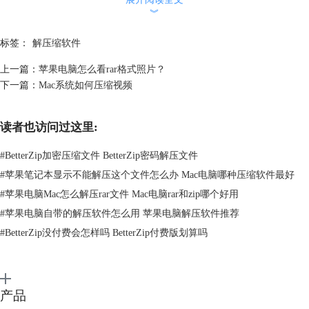
︾
图2：利用BetterZip解压
标签：
解压缩软件
如果我们想像归档实用工具那样，不进入界面就直接进行文件解压，我们
上一篇：
苹果电脑怎么看rar格式照片？
也可以利用BetterZip软件自带的预设设置，在压缩包的右键菜单中，单击
下一篇：
Mac系统如何压缩视频
对应的BetterZip解压预设选项（如提取并清理）进行快速解压操作。
读者也访问过这里:
#
BetterZip加密压缩文件 BetterZip密码解压文件
#
苹果笔记本显示不能解压这个文件怎么办 Mac电脑哪种压缩软件最好
#
苹果电脑Mac怎么解压rar文件 Mac电脑rar和zip哪个好用
#
苹果电脑自带的解压软件怎么用 苹果电脑解压软件推荐
#
BetterZip没付费会怎样吗 BetterZip付费版划算吗
图3：解压预设进行解压
产品
二、BetterZip的优势