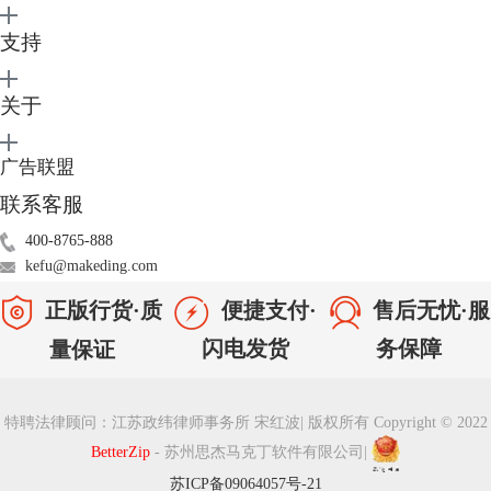
了解了BetterZip的解压操作流程，我们再来了解为什么说BetterZip是可以
支持
取代Mac的实用归档工具。从下图4的BetterZip关联的文件类型中我们可
以看到BetterZip支持可解压的文件类型非常的多，如Zip、cbz、7z、txz、
tar等等都是支持的。
关于
广告联盟
联系客服
400-8765-888
kefu@makeding.com
正版行货·质
便捷支付·
售后无忧·服
闪电发货
务保障
量保证
图4：关联文件类型
对于一些带密码的压缩包，归档实用工具是无法帮助解压的，而BetterZip
特聘法律顾问：江苏政纬律师事务所 宋红波
|
版权所有 Copyright © 2022
支持我们填入解压密码进行解压。
BetterZip
- 苏州思杰马克丁软件有限公司
|
苏ICP备09064057号-21