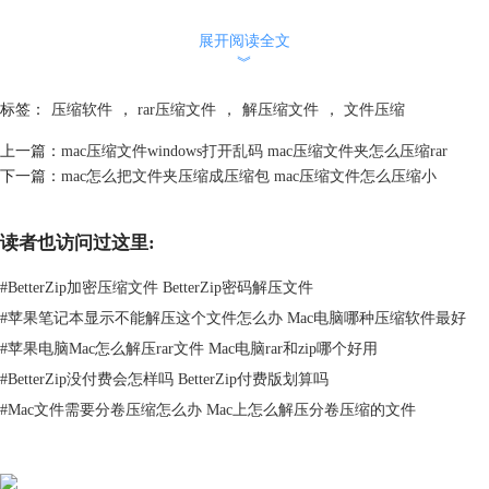
3）点击回车键输入并确认加密密码（输入时密码无显示直接输入即
展开阅读全文
可），再点击回车即可生成ZIP格式的加密压缩文档。
︾
标签：
压缩软件
，
rar压缩文件
，
解压缩文件
，
文件压缩
图4:生成压缩文件
上一篇：
mac压缩文件windows打开乱码 mac压缩文件夹怎么压缩rar
使用标题一、二的方法在苹果电脑中压缩生成的ZIP格式文件，从
下一篇：
mac怎么把文件夹压缩成压缩包 mac压缩文件怎么压缩小
Windows操作系统中解压使用时，通常会遇到文件乱码的情况。这是因为
两个系统使用的文件编码方式不同，我们通常可以借助Mac压缩软件的预
设压缩功能来解决文件乱码问题。
读者也访问过这里:
三、Mac文件压缩后发给Windows乱码
#
BetterZip加密压缩文件 BetterZip密码解压文件
Mac文件压缩后发给Windows乱码导致文件交互困难，要在源头上根除文
件乱码问题，可以使用Mac压缩软件，将原文件直接压缩成可被Windows
#
苹果笔记本显示不能解压这个文件怎么办 Mac电脑哪种压缩软件最好
系统识别的压缩格式。这里以较多用户推荐的Mac解压软件BetterZip为
#
苹果电脑Mac怎么解压rar文件 Mac电脑rar和zip哪个好用
例，来看下如何将文件压缩成特定格式压缩包：
#
BetterZip没付费会怎样吗 BetterZip付费版划算吗
1）运行BetterZip点击软件界面空白处，点选菜单栏“BetterZip-首选项”；
#
Mac文件需要分卷压缩怎么办 Mac上怎么解压分卷压缩的文件
图5:BetterZip首选项