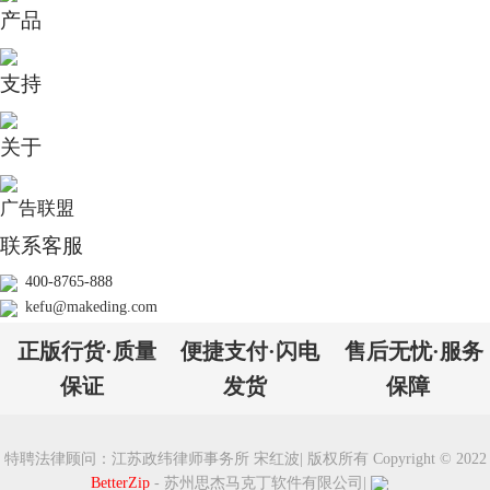
2）在“偏好设置”窗口进入“预置”-“保存”选项卡，这里可对压缩存档格
产品
式、文件名称等项目根据实际使用需求进行设置，这里需要下拉选择压缩
格式为“7Zip 格式”；
支持
图6：预置保存
关于
3）完成了上述保存（即压缩）项目预设，点选待压缩文件或文件夹右键
选择“BetterZip-使用预设压缩-Windows用
压缩文件
”，即可生成7ZIP格式
广告联盟
的压缩文档。
联系客服
400-8765-888
图7:预设压缩
kefu@makeding.com
在BetterZip中用户可以通过软件界面左下的“+/-”符号添加或删除预设项
正版行货·质量
便捷支付·闪电
售后无忧·服务
目，根据压缩文件的应用目的或个人喜好等进行压缩预设。同样大家也可
以在偏好设置中，对解压方式进行预设。使用BetterZip能帮助我们更加方
保证
发货
保障
便快捷地对Mac文件进行压缩/解压缩管理。
四、经验总结
综上所述，MacOS系统中可以使用“归档实用工具”或Mac压缩文件夹命令
特聘法律顾问：江苏政纬律师事务所 宋红波
|
版权所有 Copyright © 2022
等进行文件的压缩、加密压缩管理。为了更方便地和不同操作系统设备用
BetterZip
- 苏州思杰马克丁软件有限公司
|