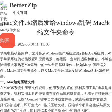
BetterZip
首页
中文官网
产品
下载
mac文件压缩后发给windows乱码 Mac压
服务
Mac软件大全
缩文件夹命令
购买
发布时间：2022-05-30 11: 11: 38
苹果电脑萌新用户，尤其是从Windows操作系统过渡到MacOS系统的，对
于苹果系统的功能设置和应用场景，都需要一定时间适应和磨合。小编会
陆续带大家熟悉Mac系统中的一些常用基础操作，比如Mac如何压缩文
件，Mac压缩文件夹命令，以及Mac文件压缩后发给Windows乱码如何解
决。
一、Mac如何压缩文件
在MacOS系统中压缩文件资料，使用系统内置的“归档实用工具”通常是首
选方案。
归档实用工具
内嵌集成在文件系统右键菜单，无需另行打开就可
直接调用。点按“ Control ”键单击文件或文件夹，或直接在文件右键选
择“压缩”选项，即可生成ZIP格式压缩文档。压缩单个项目会生成与原文
件同名的ZIP文档，同时压缩多个项目则会生成“归档.ZIP”。