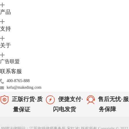
产品
支持
关于
广告联盟
联系客服
图3：排除模式
400-8765-888
2、当然大家还可以直接选中压缩包中的“.app”文件，右键点击它选择“解
kefu@makeding.com
压已选文件”，单独解压此应用程序，从而将压缩包解压成软件。
正版行货·质
便捷支付·
售后无忧·服
闪电发货
务保障
量保证
特聘法律顾问：江苏政纬律师事务所 宋红波
|
版权所有 Copyright © 2022