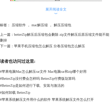
展开阅读全文
︾
标签：
压缩软件
，
mac解压缩
，
解压压缩包
上一篇：
betterZip解压后压缩包会删除 zip文件解压后原压缩文件能不能
删掉
下一篇：
苹果手机压缩包怎么解压 分卷压缩包怎么解压
读者也访问过这里:
图2：创建额外的文件夹
二、压缩包怎么解压成软件
#
苹果电脑Mac怎么解压rar文件 Mac电脑rar和zip哪个好用
一般来说，MacOS系统的应用软件都是以“.app”为后缀的文件，例
#
BetterZip没付费会怎样吗 BetterZip付费版划算吗
如“CleanMyMac.app”表示CleanMyMac应用软件，因此可以考虑只解压压
#
BetterZip是如何进行下载、安装与激活的
缩包中的“.app”后缀文件，将压缩包解压成软件。
#
如何卸载 BetterZip
1、在BetterZip的解压缩预置中，找到排除模式这一项，选择“正则表达
式”，然后在输入框中输入“!*.app”，并设置解压缩项目到“应用程序”文件
#
苹果系统解压文件用什么的软件 苹果系统解压文件怎么打开
夹，如图3所示即可。