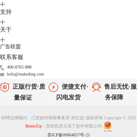
支持
图2：在下拉列表中选择自己需要的解压方式
如果现有的没有我们需要的，我们可以点击【编辑预设】，然后在偏好设
关于
置中增加我们自己需要的解压缩操作。当然我们还可以
设置保存预置
，这
些教程我们可以在betterzip教程页面进行查看。
广告联盟
联系客服
400-8765-888
kefu@makeding.com
正版行货·质
便捷支付·
售后无忧·服
闪电发货
务保障
量保证
特聘法律顾问：江苏政纬律师事务所 宋红波
|
版权所有 Copyright © 2022
BetterZip
- 苏州思杰马克丁软件有限公司
|
苏ICP备09064057号-21