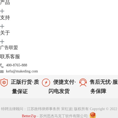
产品
3、设置完成之后我们就可以使用这个密码管理器了。
支持
关于
广告联盟
联系客服
400-8765-888
kefu@makeding.com
正版行货·质
便捷支付·
售后无忧·服
闪电发货
务保障
量保证
特聘法律顾问：江苏政纬律师事务所 宋红波
|
版权所有 Copyright © 2022
BetterZip
- 苏州思杰马克丁软件有限公司
|