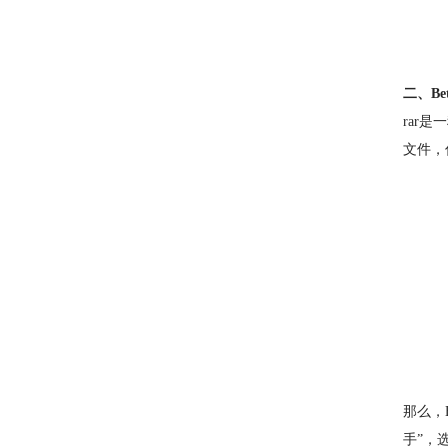
二、Bet
rar
文件，
那么，B
手”，