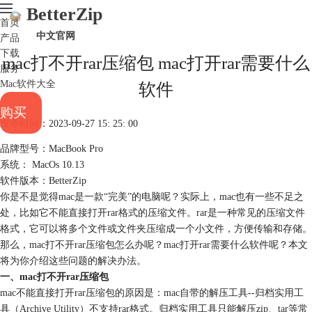
BetterZip
首页
中文官网
产品
下载
mac打不开rar压缩包 mac打开rar需要什么
服务
Mac软件大全
软件
购买
发布时间：2023-09-27 15: 25: 00
品牌型号：MacBook Pro
系统： MacOs 10.13
软件版本：BetterZip
你是不是觉得mac是一款“完美”的电脑呢？实际上，mac也有一些不足之
处，比如它不能直接打开rar格式的压缩文件。rar是一种常见的压缩文件
格式，它可以将多个文件或文件夹压缩成一个小文件，方便传输和存储。
那么，mac打不开rar压缩包怎么办呢？mac打开rar需要什么软件呢？本文
将为你介绍这些问题的解决办法。
一、mac打不开rar压缩包
mac不能直接打开rar压缩包的原因是：mac自带的解压工具--归档实用工
具（Archive Utility）不支持rar格式。归档实用工具只能解压zip、tar等常