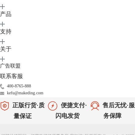
产品
支持
关于
广告联盟
图3：支持格式
联系客服
2、可以创建压缩文件，支持密码保护
400-8765-888
你可以用BetterZip对压缩文件进行加密，保护你的隐私和节省空间。
kefu@makeding.com
正版行货·质
便捷支付·
售后无忧·服
闪电发货
务保障
量保证