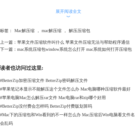
点。比如，The Unarchiver支持多种语言和多种压缩格式，但是它没有压
展开阅读全文
缩包预览功能； Keka功能强大，但是它有时候会出现错误和崩溃。在这
︾
里，我们推荐你使用一款优秀的解压软件——BetterZip。
标签：
Mac解压缩
，
mac解压缩
，
解压压缩包
上一篇：
苹果文件压缩软件叫什么 苹果文件压缩无法与帮助程序通信
下一篇：
mac系统压缩包window系统怎么打开 mac系统如何打开压缩包
读者也访问过这里:
#
BetterZip加密压缩文件 BetterZip密码解压文件
#
苹果笔记本显示不能解压这个文件怎么办 Mac电脑哪种压缩软件最好
图2：BetterZip
#
苹果电脑Mac怎么解压rar文件 Mac电脑rar和zip哪个好用
#
BetterZip没付费会怎样吗 BetterZip付费版划算吗
BetterZip是一款专业的解压软件，它有以下几个特点：
#
Mac下的压缩包和Win看到的不一样怎么办 Mac压缩后Win电脑看文件名
1、支持多种语言和多种压缩格式，包括rar、zip、7z、tar、gzip等
你可以用BetterZip打开和创建不同类型的压缩文件，无需安装其他软件。
会乱码