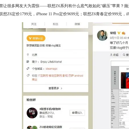
禁让很多网友大为震惊——联想Z6系列有什么底气敢如此“碾压”苹果？抛开细节不谈，
；联想Z6定价1799元，iPhone 11 Pro定价9699元；联想Z6青春定价999元，i