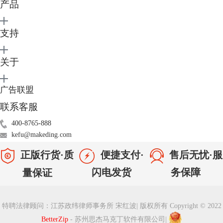
产品
支持
关于
广告联盟
图2：BetterZip Droplet
第二款解压缩软件小编想推荐The Unarchiver。这款软件主打一个功能就
联系客服
是解压缩，所以它的操作步骤非常简单，只需要设置默认The Unarchiver
400-8765-888
作为系统的解压缩软件后，光标右击压缩包即可进行解压操作。
kefu@makeding.com
正版行货·质
便捷支付·
售后无忧·服
闪电发货
务保障
量保证
特聘法律顾问：江苏政纬律师事务所 宋红波
|
版权所有 Copyright © 2022
图3 ：The Unarchiver软件图标
BetterZip
- 苏州思杰马克丁软件有限公司
|
同时它还可对于一些文件自动检测并进行修正编码，以防止出现乱码的情