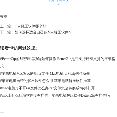
︾
标签：
上一篇：
mac解压软件哪个好
下一篇：
如何选择适合自己的Mac解压软件？
图1 ：BetterZip无需解压快速浏览界面
2、支持30多种文件格式，充分满足用户们解压缩的需要
读者也访问过这里:
作为一款解压缩软件，BetterZip能够打开和提取30种文件档案格式，基本
包括了一些主流的格式，甚至是一些不常见的也有涉及。包括但不仅限于
#
BetterZip的加密压缩功能如何操作 BetterZip是否支持所有支持的压缩格
ZIP，TAR，TGZ，TBZ，TXZ，7-ZIP，RAR等。
式
3、支持多方应用程序集成，相当的智能化
#
苹果电脑Mac怎么解压rar文件 Mac电脑rar和zip哪个好用
BetterZip这款解压缩软件十分智能化，涵盖了多方应用程序集合。能够允
许定义任意数量的服务使用预设配置中的工具菜单，为用户选择的名称添
#
苹果电脑自带的解压软件怎么用 苹果电脑解压软件推荐
加预设的服务。同时，BetterZip与Automator可以生成
BetterZip Droplet
，
#
mac电脑打不开rar文件怎么办 rar文件怎么转换成zip并打开
作为工作流程的一部分提取和压缩，并与其他应用程序很好地交互。
#
mac上什么压缩软件没有广告，苹果电脑解压软件BetterZip有广告吗