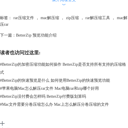
︾
标签：
rar压缩文件
，
mac解压缩
，
zip压缩
，
rar解压缩工具
，
mac解
压rar
下一篇：
BetterZip 预览功能介绍
读者也访问过这里:
图2：使用BetterZip解压
#
BetterZip的加密压缩功能如何操作 BetterZip是否支持所有支持的压缩格
步骤三：或者打开已经安装好的Mac解压软件，然后将.rar文件拖入虚线
式
框内，选择【解压】即可。
#
BetterZip的快速预览是什么 如何使用BetterZip的快速预览功能
#
苹果电脑Mac怎么解压rar文件 Mac电脑rar和zip哪个好用
#
BetterZip没付费会怎样吗 BetterZip付费版划算吗
#
Mac文件需要分卷压缩怎么办 Mac上怎么解压分卷压缩的文件