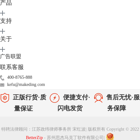
产品
支持
关于
图3：拖移项目
只需要安装好BetterZip之后，我们就可以在Mac上打开.rar格式文件了。
广告联盟
加入Mac应用软件2群
QQ群：791179802
，获取更多新鲜资讯。
联系客服
本文为原创，转载请标明原址：
http://www.betterzipcn.com/news/dk-
rar.html
400-8765-888
kefu@makeding.com
正版行货·质
便捷支付·
售后无忧·服
闪电发货
务保障
量保证
特聘法律顾问：江苏政纬律师事务所 宋红波
|
版权所有 Copyright © 2022
BetterZip
- 苏州思杰马克丁软件有限公司
|