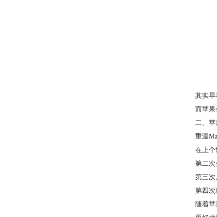
其实早
而苹果公
二、苹
重温M
在上个世
第二次变
第三次是
第四次
随着苹