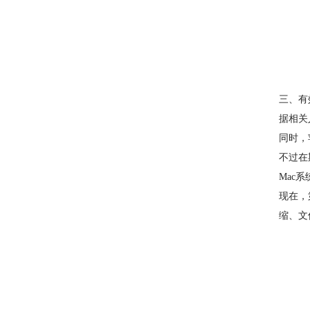
三、有
据相关
同时，
不过在
Mac
现在，
缩、文