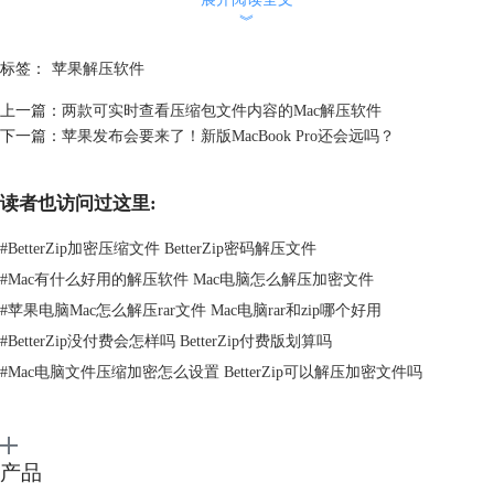
︾
标签：
苹果解压软件
上一篇：
两款可实时查看压缩包文件内容的Mac解压软件
图2：压缩加密方式
下一篇：
苹果发布会要来了！新版MacBook Pro还会远吗？
BetterZip可对30种不同格式的文件进行解压，压缩时目前也有11种格式供
我们选择压缩，如图3。
读者也访问过这里:
#
BetterZip加密压缩文件 BetterZip密码解压文件
#
Mac有什么好用的解压软件 Mac电脑怎么解压加密文件
#
苹果电脑Mac怎么解压rar文件 Mac电脑rar和zip哪个好用
#
BetterZip没付费会怎样吗 BetterZip付费版划算吗
图3：可选压缩格式
#
Mac电脑文件压缩加密怎么设置 BetterZip可以解压加密文件吗
点击“存储”保存压缩包设置后，BetterZip会弹出“新密码”窗口，如下图。
在此界面中我们需要输入要设置的压缩包加密密码。
BetterZip同时也允许我们使用它建议的强密码进行加密，使用方法很简
产品
单，点击右侧的钥匙图标按钮，选择其中一个强密码即可。