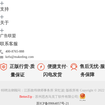
支持
关于
广告联盟
联系客服
400-8765-888
kefu@makeding.com
图4：填写加密密码
正版行货·质
便捷支付·
售后无忧·服
BetterZip强大的地方还在于，它能通过我们在密码管理器中保存的密码，
闪电发货
务保障
量保证
帮助我们快速解密压缩包。只需要在“密码”设置中，选择“自动尝试密
码，RAR压缩格式除外”或者“总是尝试密码”，BetterZip即可帮我们自动
用存储的密码尝试解密压缩包。
特聘法律顾问：江苏政纬律师事务所 宋红波
|
版权所有 Copyright © 2022
BetterZip
- 苏州思杰马克丁软件有限公司
|
苏ICP备09064057号-21