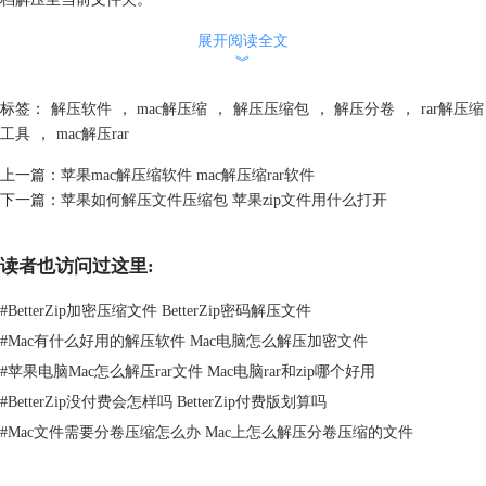
当然除了ZIP格式的压缩包以外，还有诸如RAR、7z、DMG、TAR、TXZ
展开阅读全文
等常见的压缩文档格式。Mac系统的归档实用工具仅支持ZIP格式的压缩
︾
和解压操作，那么其他压缩文档格式该如何解压呢？下面跟着小编来一探
究竟。
标签：
解压软件
，
mac解压缩
，
解压压缩包
，
解压分卷
，
rar解压缩
二、Mac解压RAR用什么软件
工具
，
mac解压rar
如果压缩文档格式是RAR，可以看到右键的“打开方式”里并没有“归档实
用工具”的身影。这时我们需要借助专业的解压软件，用于解压其它压缩
上一篇：
苹果mac解压缩软件 mac解压缩rar软件
存档格式。面对Appstore中种类繁多的应用和良莠不齐的网络软件供应
下一篇：
苹果如何解压文件压缩包 苹果zip文件用什么打开
商，明确使用需求才能更好地选择适合的解压软件。
读者也访问过这里:
#
BetterZip加密压缩文件 BetterZip密码解压文件
#
Mac有什么好用的解压软件 Mac电脑怎么解压加密文件
#
苹果电脑Mac怎么解压rar文件 Mac电脑rar和zip哪个好用
#
BetterZip没付费会怎样吗 BetterZip付费版划算吗
#
Mac文件需要分卷压缩怎么办 Mac上怎么解压分卷压缩的文件