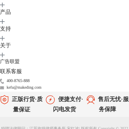
产品
支持
关于
广告联盟
图2：RAR格式压缩文档
联系客服
这里先以小编自用的BetterZip为例，来说明下Mac如何解压RAR格式压缩
400-8765-888
文档，后面会帮大家综合比对更多Mac解压软件。BetterZip是一款功能强
kefu@makeding.com
大的Mac解压缩软件，可解压包括RAR格式在内30余种压缩存档格式。解
正版行货·质
便捷支付·
售后无忧·服
压方式也非常简单易操作：
1）下载安装并运行软件，点击屏幕左上菜单栏“BetterZip-首选项”；
闪电发货
务保障
量保证
特聘法律顾问：江苏政纬律师事务所 宋红波
|
版权所有 Copyright © 2022