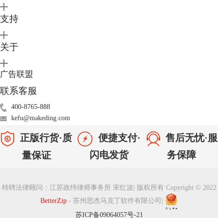
费，而解压缩zip文件格式则不需要。从用户使用数量来说，在全球使用
支持
zip格式的用户相对来说更多。
看了上述笔者的介绍后，相信大家对于Rar和Zip格式都有了一定程度的了
解。两种文件格式都有其自身的优缺点，大家可根据自己的实际情况进行
关于
选择。
目前来说，想要在苹果操作系统上打开Rar格式还是比较困难的。我们需
广告联盟
要通过Mac压缩软件才能提取。
BetterZip是一款人性化的电脑解压缩工具，支持Mac OS系统。使用它进
联系客服
行文档压缩，不仅操作起来流畅简洁，同时我们还可对压缩文件进行其他
400-8765-888
的功能处理。例如我们可以给压缩文件进行上锁、执行
分卷压缩
、压缩视
kefu@makeding.com
频等等。
正版行货·质
便捷支付·
售后无忧·服
闪电发货
务保障
量保证
特聘法律顾问：江苏政纬律师事务所 宋红波
|
版权所有 Copyright © 2022
BetterZip
- 苏州思杰马克丁软件有限公司
|
苏ICP备09064057号-21