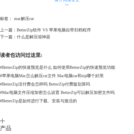
︾
标签：
mac解压rar
上一篇：
BetterZip软件 VS 苹果电脑自带归档程序
下一篇：
什么是解压缩神器
读者也访问过这里:
#
BetterZip的快速预览是什么 如何使用BetterZip的快速预览功能
#
苹果电脑Mac怎么解压rar文件 Mac电脑rar和zip哪个好用
#
BetterZip没付费会怎样吗 BetterZip付费版划算吗
#
Mac电脑文件压缩加密怎么设置 BetterZip可以解压加密文件吗
图2 ：Rar
#
BetterZip是如何进行下载、安装与激活的
三、Zip与Rar的区别
从压缩效率来说，相同的内容进行压缩，rar的压缩效率远高于zip的压缩
效率；从压缩模式来说，rar支持分卷压缩，而zip不支持；从压缩成本来
产品
说，打开rar文档需要通过第三方软件进行，大多数Mac压缩软件需要收