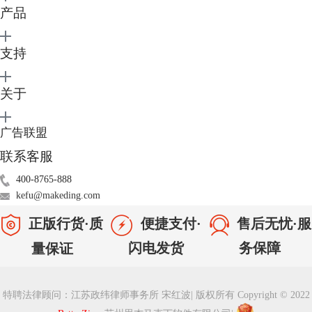
产品
支持
关于
广告联盟
图2：收藏夹侧边栏
联系客服
①存档树显示我们的收藏夹及其包含的存档和文件夹。
要从收藏夹侧栏打开存档，只需选择存档。它会在同一个窗口打开。如果
400-8765-888
已经打开了包含更改的存档，系统会要求先保存更改。
kefu@makeding.com
②要将文件夹添加到收藏夹侧栏，请单击存档列表下方的【+】按钮（具
正版行货·质
便捷支付·
售后无忧·服
体可参考教程：
如何修改 BetterZip 的侧栏收藏夹
），或将它们从Finder
拖到侧栏中。
闪电发货
务保障
量保证
③要从收藏夹侧栏中删除文件夹，请选择该文件夹，然后单击存档列表下
方的【-】按钮。
④要过滤收藏夹列表中的存档，请在收藏夹列表下方的搜索字段中输入要
特聘法律顾问：江苏政纬律师事务所 宋红波
|
版权所有 Copyright © 2022
查找的名称的任何部分。将过滤列表中的文件和文件夹，仅显示匹配项。