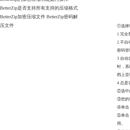
BetterZip是否支持所有支持的压缩格式
BetterZip加密压缩文件 BetterZip密码解
压文件
①选择
1.完
2.不
密码管
3.自
时，系
档上尝
4.总
②选中
③您的
④单击
⑤单击
用。