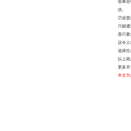
⑥单击
供。
⑦设置
只能通
⑧只要
议令人
选择生
以上就
更多关
本文为