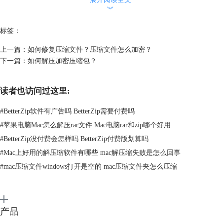
︾
标签：
上一篇：
如何修复压缩文件？压缩文件怎么加密？
下一篇：
如何解压加密压缩包？
读者也访问过这里:
#
BetterZip软件有广告吗 BetterZip需要付费吗
#
苹果电脑Mac怎么解压rar文件 Mac电脑rar和zip哪个好用
#
BetterZip没付费会怎样吗 BetterZip付费版划算吗
#
Mac上好用的解压缩软件有哪些 mac解压缩失败是怎么回事
图2 ：使用BetterZip压缩
#
mac压缩文件windows打开是空的 mac压缩文件夹怎么压缩
第三步，我们在弹出的界面上找到“加密方式”的下拉选框。这里，我们可
以选择PKZip2以及AES-256两种加密方法。AES是目前公认的较为安全的
对称加密算法。AES256拥有更强的加密效果，能够保障数据的安全性。
相比之下，PKZip2加密强度就没有那么突出了。我们可以根据自己的需
产品
求进行设置。