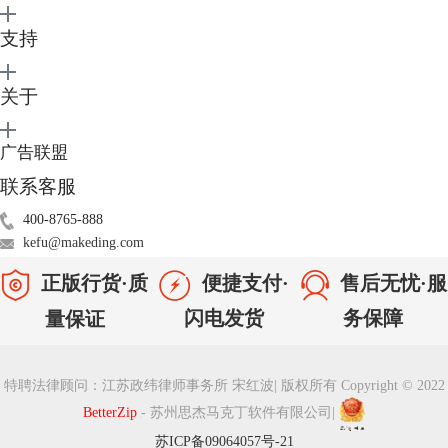
图3：测试失败提示
支持
三、存在同名文件不进行解压
如果我们在解压缩的预设设置中，设置了“如果目的地已经存在同名的项
关于
目”，文件和文件夹进行“跳过”，如下图4。则当解压路径下有同名文件
时，我们会发现解压该压缩包没有反应，这是由于BetterZip自动帮我们进
行了跳过操作哦。
广告联盟
联系客服
400-8765-888
kefu@makeding.com
正版行货·质
便捷支付·
售后无忧·服
闪电发货
务保障
量保证
特聘法律顾问：江苏政纬律师事务所 宋红波
|
版权所有 Copyright © 2022
BetterZip
- 苏州思杰马克丁软件有限公司
|
图4：跳过不解压同名文件
苏ICP备09064057号-21