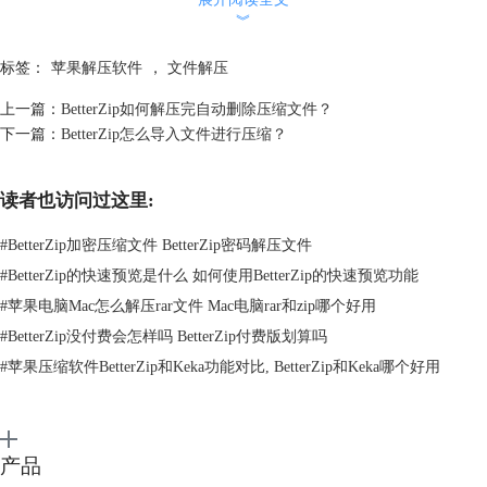
︾
标签：
苹果解压软件
，
文件解压
上一篇：
BetterZip如何解压完自动删除压缩文件？
图2：损坏的压缩包文件列表
下一篇：
BetterZip怎么导入文件进行压缩？
点击“测试”菜单，对压缩包进行测试，会出现图3的提示：BetterZip告诉
我们压缩文件测试失败，压缩文件可能已损坏。对此种文件，当我们设置
读者也访问过这里:
BetterZip打开文件自动解压时，我们打开压缩文件就会发现没有丝毫反
应。
#
BetterZip加密压缩文件 BetterZip密码解压文件
#
BetterZip的快速预览是什么 如何使用BetterZip的快速预览功能
#
苹果电脑Mac怎么解压rar文件 Mac电脑rar和zip哪个好用
#
BetterZip没付费会怎样吗 BetterZip付费版划算吗
#
苹果压缩软件BetterZip和Keka功能对比, BetterZip和Keka哪个好用
产品