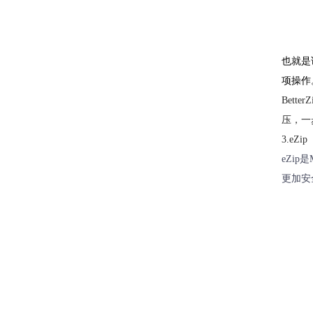
也就是
项操作
Bet
压，一
3.eZip
eZi
更加安