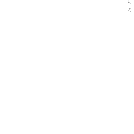
1）拖
2）同