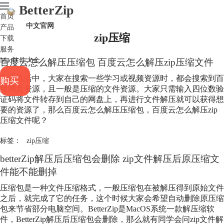
BetterZip
首页
中文官网
产品
zip压缩
下载
服务
Mac软件大全
百度云怎么解压压缩包 百度云怎么解压
zip压缩
文件
日常生活中，大家在搜索一些学习或视频资源时，都会搜索到百
购买
度网盘资源，且一般是压缩的文件资源。大家只需输入四位数验
证码将文件转存到自己的网盘上，再进行文件解压就可以获得想
要的资源了，那么百度云怎么解压压缩包，百度云怎么解压
zip
压缩
文件呢？
标签：
zip压缩
betterZip解压后压缩包会删除 zip文件解压后原压缩文
件能不能删掉
压缩包是一种文件压缩格式，一般压缩包在被解压得到原始文件
之后，就完成了它的任务，这个时候大家会希望自动删除原压缩
包来节省部分电脑空间。BetterZip是MacOS系统一款解压缩软
件，BetterZip解压后压缩包会删除，那么就有同学会问zip文件解